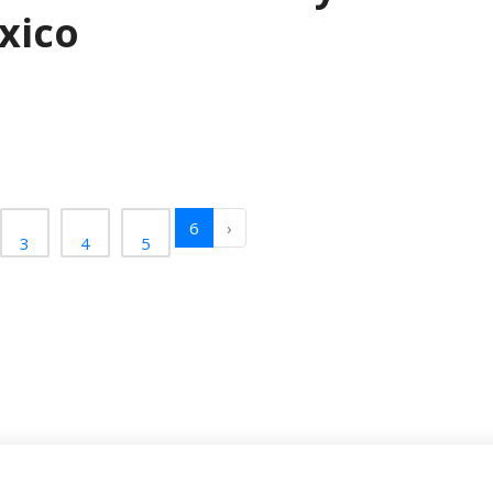
xico
6
›
3
4
5