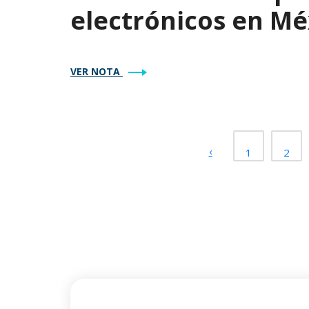
electrónicos en Mé
VER NOTA
‹
1
2