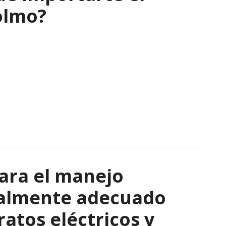
olmo?
ara el manejo
talmente adecuado
atos eléctricos y