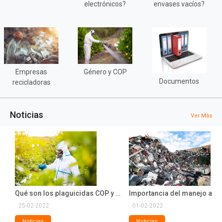
electrónicos?
envases vacíos?
Empresas
Género y COP
Documentos
recicladoras
Noticias
Ver Más
Manejo adecuado de residuos como propósito de año nuevo
Qué son los plaguicidas COP y su manejo adecuado
25-02-2022
01-02-2022
Noticias
Noticias