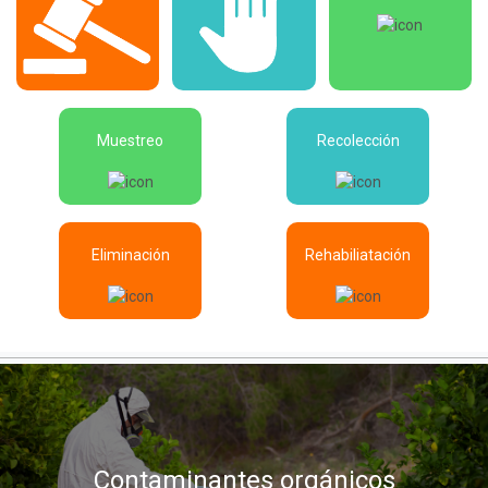
Muestreo
Recolección
Eliminación
Rehabiliatación
Contaminantes orgánicos