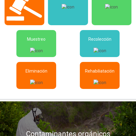
Muestreo
Recolección
Eliminación
Rehabiliatación
Contaminantes orgánicos