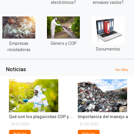
electrónicos?
envases vacíos?
Empresas
Género y COP
Documentos
recicladoras
Noticias
Ver Más
Manejo adecuado de residuos como propósito de año nuevo
Qué son los plaguicidas COP y su manejo adecuado
25-02-2022
01-02-2022
Noticias
Noticias